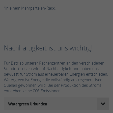
Daten umfassen die Anzahl der Besucher, die
Dritte weitergegeben.
Quelle, aus der sie stammen, und die Seiten
*In einem Mehrparteien-Rack.
in anonymisierter Form.
Name
_ga
Anbieter
Google LLC
Nachhaltigkeit ist uns wichtig!
Laufzeit
2 Jahre
Dieses Cookie wird von Google Analytics
Für Betrieb unserer Rechenzentren an den verschiedenen
installiert. Das Cookie wird verwendet, um
Standort setzen wir auf Nachhaltigkeit und haben uns
Besucher-, Sitzungs- und Kampagnendaten
bewusst für Strom aus erneuerbaren Energien entschieden.
zu berechnen und die Nutzung der Website
Watergreen ist Energie die vollständig aus regenerativen
Zweck
für den Analysebericht der Website zu
Quellen gewonnen wird. Bei der Produktion des Stroms
verfolgen. Die Cookies speichern
entstehen keine CO²-Emissionen.
Informationen anonym und weisen eine
randoly generierte Nummer zu, um
Watergreen Urkunden
eindeutige Besucher zu identifizieren.