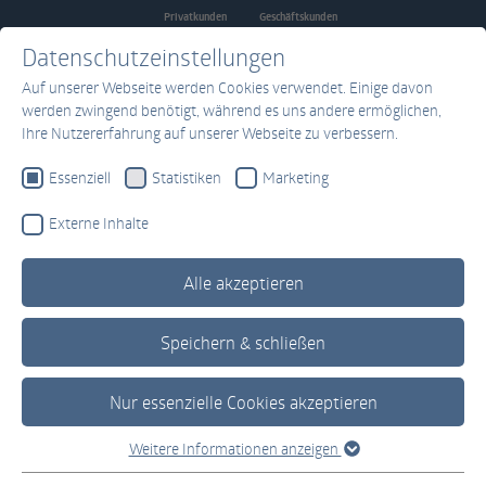
Privatkunden
Geschäftskunden
Zum Hauptinhalt springen
Datenschutzeinstellungen
Auf unserer Webseite werden Cookies verwendet. Einige davon
werden zwingend benötigt, während es uns andere ermöglichen,
Ihre Nutzererfahrung auf unserer Webseite zu verbessern.
Essenziell
Statistiken
Marketing
Externe Inhalte
Alle akzeptieren
Home
Datacenter
Colocation / Housing
Speichern & schließen
Nur essenzielle Cookies akzeptieren
Colocation
Weitere Informationen anzeigen
Essenziell