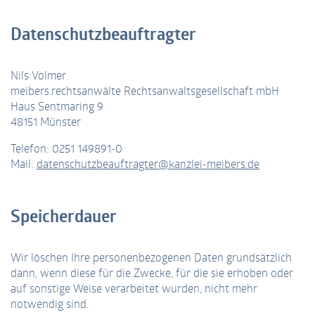
weitergegeben.
Anbieter
Google LLC
Datenschutzbeauftragter
Name
li_ses
Laufzeit
1 Tag
Nils Volmer
Anbieter
Leadinfo
Dieses Cookie wird von Google Analytics
meibers.rechtsanwälte Rechtsanwaltsgesellschaft mbH
installiert. Das Cookie wird verwendet,
Haus Sentmaring 9
Laufzeit
Aktuelle Sitzung
um Informationen darüber zu speichern,
48151 Münster
wie Besucher eine Website nutzen, und
Leadinfo setzt zwei sogenannte
Telefon: 0251 149891-0
hilft bei der Erstellung eines
Erstanbieter-Cookies, die nur TKRZ
Zweck
Mail:
datenschutzbeauftragter@kanzlei-meibers.de
Analyseberichts darüber, wie es der
Einblicke in das Verhalten auf der
Zweck
Website geht. Die erhobenen Daten
Website geben. Diese Cookies werden
umfassen die Anzahl der Besucher, die
unter keinen Umständen an Dritte
Quelle, aus der sie stammen, und die
Speicherdauer
weitergegeben.
Seiten in anonymisierter Form.
Wir löschen Ihre personenbezogenen Daten grundsätzlich
Name
_ga
dann, wenn diese für die Zwecke, für die sie erhoben oder
auf sonstige Weise verarbeitet wurden, nicht mehr
Anbieter
Google LLC
notwendig sind.