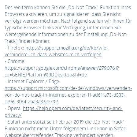
Des Weiteren können Sie die „Do-Not-Track“-Funktion Ihres
Browsers aktivieren, um zu signalisieren, dass Sie nicht
verfolgt werden möchten. Nachfolgend stellen wir Ihnen für
typische Browser Links zur Verfügung, unter denen Sie
weitergehende Informationen zu der Einstellung „Do-Not-
Track“ finden können:
- Firefox:
https://support.mozilla.org/de/kb/wie-
verhindere-ich-dass-websites-mich-verfolgen
- Chrome:
https://support.google.com/chrome/answer/2790761?
co=GENIE.Platform%3DDesktop&hl=de
- Internet Explorer / Edge:
https://support.microsoft.com/de-de/windows/verwenden-
von-do-not-track-in-internet-explorer-11-ad61fa73-d533-
ce96-3f64-2aa3a332e792
- Opera:
https://help.opera.com/de/latest/security-and-
privacy/
- Safari unterstützt seit Februar 2019 die „Do-Not-Track“-
Funktion nicht mehr. Unter folgendem Link kann in Safari
websiteübergreifendes Tracking verhindert werden: