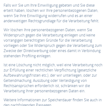
Falls wir Sie um Ihre Einwilligung gebeten und Sie diese
Laufzeit
2 Jahre
erteilt haben, löschen wir Ihre personenbezogenen Daten,
wenn Sie Ihre Einwilligung widerrufen und es an einer
Dieses Cookie wird von Google Analytics
anderweitigen Rechtsgrundlage für die Verarbeitung fehlt.
installiert. Das Cookie wird verwendet,
um Besucher-, Sitzungs- und
Wir löschen Ihre personenbezogenen Daten, wenn Sie
Kampagnendaten zu berechnen und die
Widerspruch gegen die Verarbeitung einlegen und keine
Nutzung der Website für den
Zweck
vorrangigen berechtigten Gründe für die Verarbeitung
Analysebericht der Website zu verfolgen.
vorliegen oder Sie Widerspruch gegen die Verarbeitung zum
Die Cookies speichern Informationen
Zwecke der Direktwerbung oder eines damit in Verbindung
anonym und weisen eine randoly
stehenden Profiling einlegen.
generierte Nummer zu, um eindeutige
Besucher zu identifizieren.
Ist eine Löschung nicht möglich, weil eine Verarbeitung noch
zur Erfüllung einer rechtlichen Verpflichtung (gesetzliche
Aufbewahrungsfristen etc.), der wir unterliegen, oder zur
Geltendmachung, Ausübung oder Verteidigung von
Rechtsansprüchen erforderlich ist, schränken wir die
Verarbeitung Ihrer personenbezogenen Daten ein.
Weitere Informationen zur Speicherdauer finden Sie auch in
den nachfolgenden Passagen.