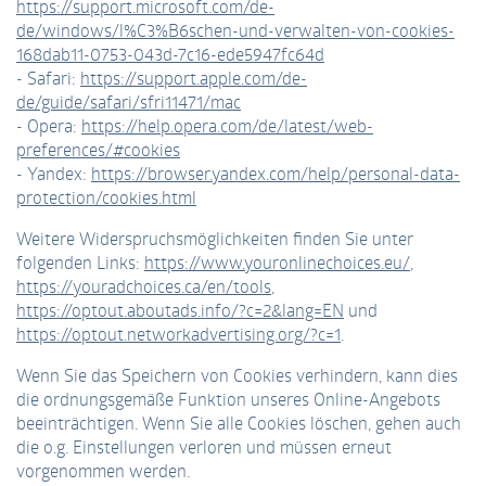
https://support.microsoft.com/de-
de/windows/l%C3%B6schen-und-verwalten-von-cookies-
168dab11-0753-043d-7c16-ede5947fc64d
- Safari:
https://support.apple.com/de-
de/guide/safari/sfri11471/mac
- Opera:
https://help.opera.com/de/latest/web-
preferences/#cookies
- Yandex:
https://browser.yandex.com/help/personal-data-
protection/cookies.html
Weitere Widerspruchsmöglichkeiten finden Sie unter
folgenden Links:
https://www.youronlinechoices.eu/
,
https://youradchoices.ca/en/tools
,
https://optout.aboutads.info/?c=2&lang=EN
und
https://optout.networkadvertising.org/?c=1
.
Wenn Sie das Speichern von Cookies verhindern, kann dies
die ordnungsgemäße Funktion unseres Online-Angebots
beeinträchtigen. Wenn Sie alle Cookies löschen, gehen auch
die o.g. Einstellungen verloren und müssen erneut
vorgenommen werden.