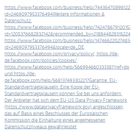
https://www.facebook.com/business/help/744354708981227?
id=2469097953376494Weitere Informationen &
Datenschutz:
https://www.facebook.com/business/help/742478679120153?
id=1205376682832142&recommended_by=218844828315224,
https://www.facebook.com/business/help/1474662202748341
id=2469097953376494&locale=de_DE,
https://www.facebook.com/privacy/policy/, https://de-
de.facebook.com/policies/cookies/,
https://www.facebook.com/help/566994660333381?ref=dp
und https://de-
de.facebook.com/help/568137493302217Garantie: EU-
Standardvertragsklauseln. Eine Kopie der EU-
Standardvertragsklauseln können Sie bei uns anfordern.
Der Anbieter hat sich dem EU-US Data Privacy Framework
(https://www.dataprivacyframework.gov) angeschlossen,
das auf Basis eines Beschlusses der Europäischen
Kommission die Einhaltung eines angemessenen
Datenschutzniveaus gewährleistet
.