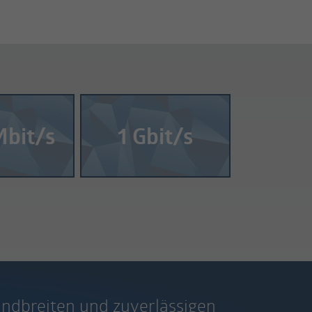
bit/s
1 Gbit/s
andbreiten und zuverlässigen