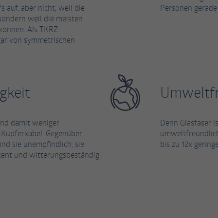
auf, aber nicht, weil die
Personen gerade 
 sondern weil die meisten
 können. Als TKRZ-
ogar von symmetrischen
gkeit
Umweltfr
 und damit weniger
Denn Glasfaser is
e Kupferkabel. Gegenüber
umweltfreundlich
nd sie unempfindlich, sie
bis zu 12x gerin
stent und witterungsbeständig.