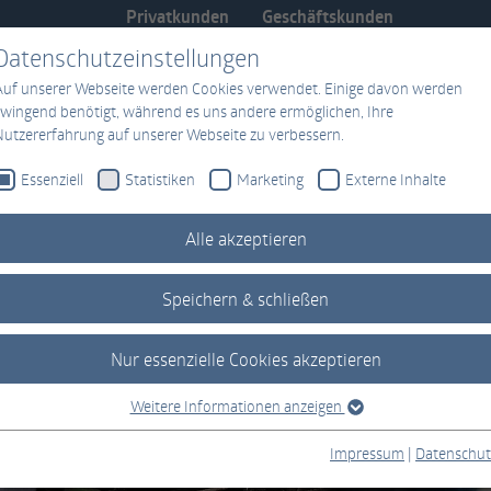
Privatkunden
Geschäftskunden
Datenschutzeinstellungen
Services
Über uns
Auf unserer Webseite werden Cookies verwendet. Einige davon werden
zwingend benötigt, während es uns andere ermöglichen, Ihre
Nutzererfahrung auf unserer Webseite zu verbessern.
Essenziell
Statistiken
Marketing
Externe Inhalte
Alle akzeptieren
Speichern & schließen
Nur essenzielle Cookies akzeptieren
Weitere Informationen anzeigen
Essenziell
Essenzielle Cookies werden für grundlegende Funktionen der Webseite
Impressum
|
Datenschut
benötigt. Dadurch ist gewährleistet, dass die Webseite einwandfrei