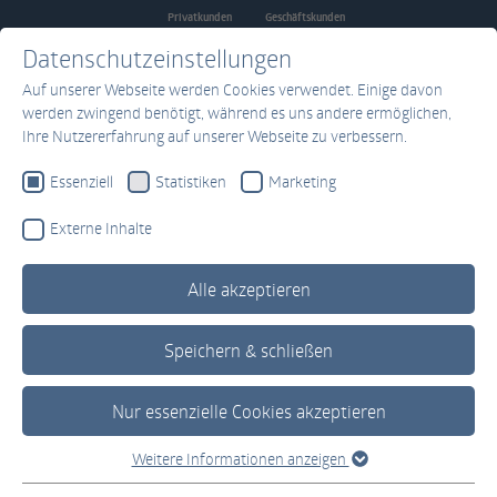
Privatkunden
Geschäftskunden
Zum Hauptinhalt springen
Datenschutzeinstellungen
Auf unserer Webseite werden Cookies verwendet. Einige davon
werden zwingend benötigt, während es uns andere ermöglichen,
Ihre Nutzererfahrung auf unserer Webseite zu verbessern.
Essenziell
Statistiken
Marketing
Externe Inhalte
Alle akzeptieren
Speichern & schließen
Home
Kontakt
Infosystem
Nur essenzielle Cookies akzeptieren
Weitere Informationen anzeigen
Essenziell
Das TKRZ-Infosystem